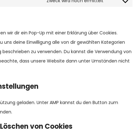
to
Zweck wird noch ermittelt
elementor
Consent
service
to
wordpress
service
 wir dir ein Pop-Up mit einer Erklärung über Cookies.
sonstiges
du uns deine Einwilligung alle von dir gewählten Kategorien
ung beschrieben zu verwenden. Du kannst die Verwendung von
e beachte, dass unsere Website dann unter Umständen nicht
instellungen
stützung geladen. Unter AMP kannst du den Button zum
enden.
 Löschen von Cookies